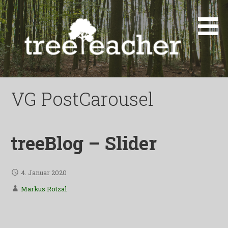
Zum
Inhalt
springen
treeTeacher
VG PostCarousel
treeBlog – Slider
4. Januar 2020
Markus Rotzal