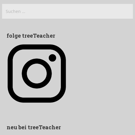
Suchen
nach:
folge treeTeacher
neu bei treeTeacher